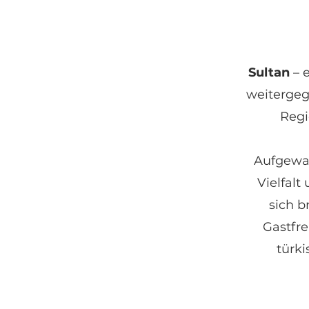
Sultan
– 
weitergeg
Regi
Aufgewac
Vielfalt
sich b
Gastfre
türki