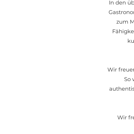
In den üb
Gastrono
zum M
Fähigke
ku
Wir freue
So 
authenti
Wir fr