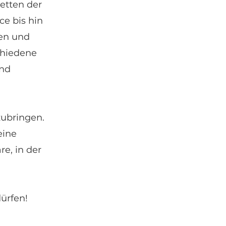
etten der
e bis hin
en und
chiedene
nd
zubringen.
eine
e, in der
ürfen!