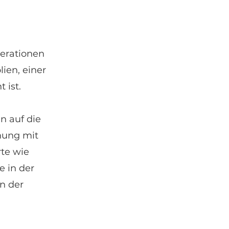
nerationen
ien, einer
 ist.
n auf die
chung mit
rte wie
e in der
in der